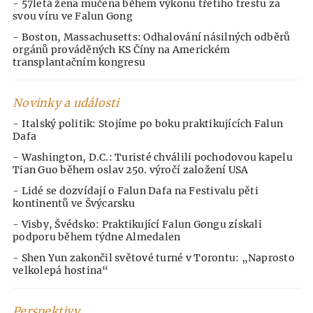
- 57letá žena mučena během výkonu třetího trestu za
svou víru ve Falun Gong
- Boston, Massachusetts: Odhalování násilných odběrů
orgánů prováděných KS Číny na Americkém
transplantačním kongresu
Novinky a události
- Italský politik: Stojíme po boku praktikujících Falun
Dafa
- Washington, D.C.: Turisté chválili pochodovou kapelu
Tian Guo během oslav 250. výročí založení USA
- Lidé se dozvídají o Falun Dafa na Festivalu pěti
kontinentů ve Švýcarsku
- Visby, Švédsko: Praktikující Falun Gongu získali
podporu během týdne Almedalen
- Shen Yun zakončil světové turné v Torontu: „Naprosto
velkolepá hostina“
Perspektivy