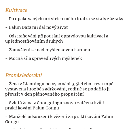
Kultivace
- Po opakovaných mrtvicích mého bratra se staly zázraky
- Falun Dafa mi dal nový život
- Odstraňování připoutání opravdovou kultivací a
upřednostňováním druhých
- Zamyšlení se nad myšlenkovou karmou
- Mocná síla spravedlivých myšlenek
Pronásledování
- Žena z Liaoningu po vykonání 3,5letého trestu opět
vystavena hrozbě zadržování, rodině se podařilo ji
převzít v den plánovaného propuštění
- 82letá žena z Chongqingu znovu zatčena kvůli
praktikování Falun Gongu
- Manželé odsouzeni k vězení za praktikování Falun
Gongu