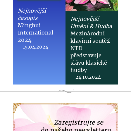
Nejnovější
časopis
Nejnovější
Minghui
Umění & Hudba
International
​Mezinárodní
2024
klavírní soutěž
- 15.04.2024
NTD
představuje
slávu klasické
hudby
- 24.10.2024
Zaregistrujte se
do našeho newsletteru