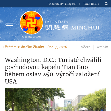
Vydavatelství Minghui
|
Tianti Books
Přečtěte si dnešní články -
Čec. 7, 2026
Včera
Archiv
Washington, D.C.: Turisté chválili
pochodovou kapelu Tian Guo
během oslav 250. výročí založení
USA