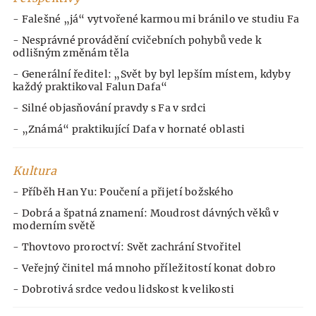
- Falešné „já“ vytvořené karmou mi bránilo ve studiu Fa
- Nesprávné provádění cvičebních pohybů vede k
odlišným změnám těla
- Generální ředitel: „Svět by byl lepším místem, kdyby
každý praktikoval Falun Dafa“
- Silné objasňování pravdy s Fa v srdci
- „Známá“ praktikující Dafa v hornaté oblasti
Kultura
- Příběh Han Yu: Poučení a přijetí božského
- Dobrá a špatná znamení: Moudrost dávných věků v
moderním světě
- Thovtovo proroctví: Svět zachrání Stvořitel
- Veřejný činitel má mnoho příležitostí konat dobro
- Dobrotivá srdce vedou lidskost k velikosti