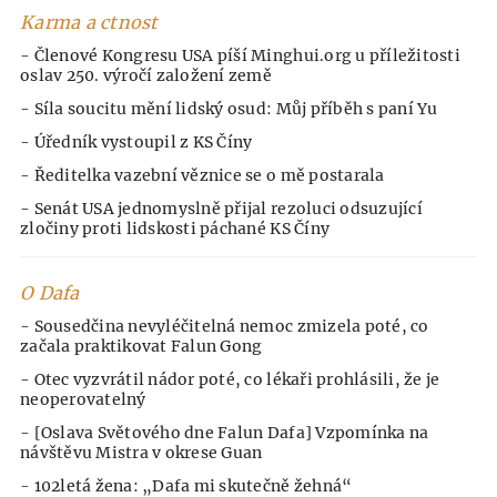
Karma a ctnost
- Členové Kongresu USA píší Minghui.org u příležitosti
oslav 250. výročí založení země
- Síla soucitu mění lidský osud: Můj příběh s paní Yu
- Úředník vystoupil z KS Číny
- Ředitelka vazební věznice se o mě postarala
- Senát USA jednomyslně přijal rezoluci odsuzující
zločiny proti lidskosti páchané KS Číny
O Dafa
- Sousedčina nevyléčitelná nemoc zmizela poté, co
začala praktikovat Falun Gong
- Otec vyzvrátil nádor poté, co lékaři prohlásili, že je
neoperovatelný
- [Oslava Světového dne Falun Dafa] Vzpomínka na
návštěvu Mistra v okrese Guan
- 102letá žena: „Dafa mi skutečně žehná“