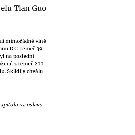
pelu Tian Guo
A
vůli mimořádné vlně
onu D.C. téměř 39
yl na poslední
ložené z téměř 200
u. Sklidily chválu
apitolu na oslavu