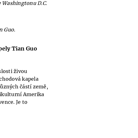
ve Washingtonu D.C.
n Guo.
pely Tian Guo
losti živou
ochodová kapela
 různých částí země,
tikulturní Amerika
vence. Je to