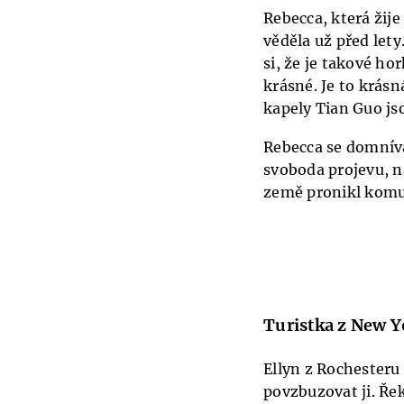
Rebecca, která žije
věděla už před lety
si, že je takové hor
krásné. Je to krás
kapely Tian Guo jso
Rebecca se domnívá
svoboda projevu, n
země pronikl komun
Turistka z New 
Ellyn z Rochesteru
povzbuzovat ji. Řek