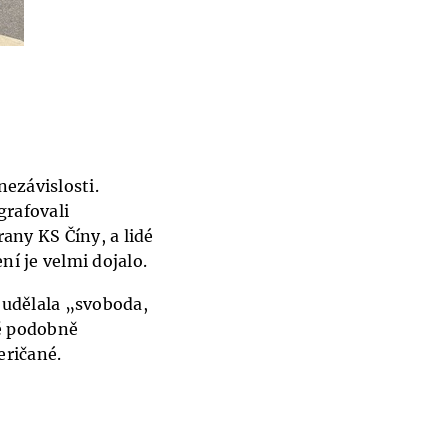
nezávislosti.
grafovali
rany KS Číny, a lidé
ní je velmi dojalo.
 udělala „svoboda,
ně podobně
eričané.