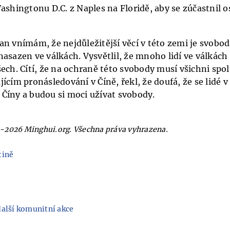
ashingtonu D.C. z Naples na Floridě, aby se zúčastnil o
n vnímám, že nejdůležitější věcí v této zemi je svoboda
asazen ve válkách. Vysvětlil, že mnoho lidí ve válkách p
ech. Cítí, že na ochraně této svobody musí všichni spo
ícím pronásledování v Číně, řekl, že doufá, že se lidé v
Číny a budou si moci užívat svobody.
-2026 Minghui.org. Všechna práva vyhrazena.
tině
další komunitní akce