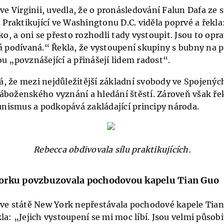
 ve Virginii, uvedla, že o pronásledování Falun Dafa ze 
. Praktikující ve Washingtonu D.C. viděla poprvé a řekl
ko, a oni se přesto rozhodli tady vystoupit. Jsou to oprav
ná podívaná.“ Řekla, že vystoupení skupiny s bubny na
u „povznášející a přinášejí lidem radost“.
, že mezi nejdůležitější základní svobody ve Spojených
áboženského vyznání a hledání štěstí. Zároveň však řek
ismus a podkopává zakládající principy národa.
Rebecca obdivovala sílu praktikujících.
Yorku povzbuzovala pochodovou kapelu Tian Guo
 ve státě New York nepřestávala pochodové kapele Tian
la: „Jejich vystoupení se mi moc líbí. Jsou velmi působi