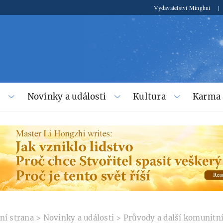
Vydavatelství Minghui
|
í
Novinky a události
Kultura
Karma 
ní strana
>
Novinky a události
>
Průvody a další komunitní