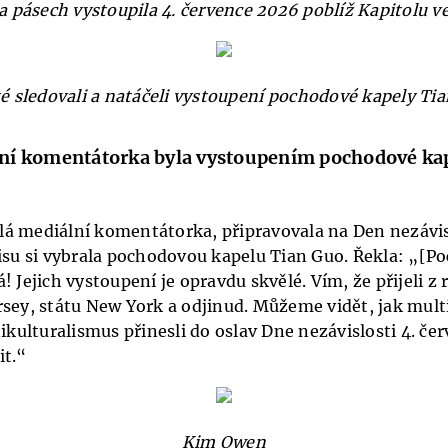
 pásech vystoupila 4. července 2026 poblíž Kapitolu 
té sledovali a natáčeli vystoupení pochodové kapely Tia
lní komentátorka byla vystoupením pochodové ka
á mediální komentátorka, připravovala na Den nezávis
lisu si vybrala pochodovou kapelu Tian Guo. Řekla: „[P
! Jejich vystoupení je opravdu skvělé. Vím, že přijeli z
rsey, státu New York a odjinud. Můžeme vidět, jak mul
tikulturalismus přinesli do oslav Dne nezávislosti 4. čer
it.“
Kim Owen