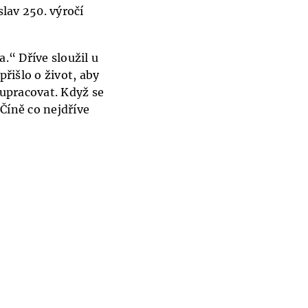
slav 250. výročí
.“ Dříve sloužil u
řišlo o život, aby
lupracovat. Když se
 Číně co nejdříve