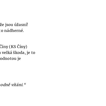
že jsou úžasní!
 to nádherné.
Číny (KS Číny)
 velká škoda, je to
hodnotou je
hodně vítáni.“