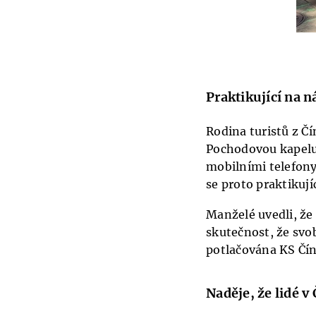
Praktikující na n
Rodina turistů z Čí
Pochodovou kapelu 
mobilními telefony.
se proto praktikují
Manželé uvedli, že
skutečnost, že svob
potlačována KS Čín
Naděje, že lidé v