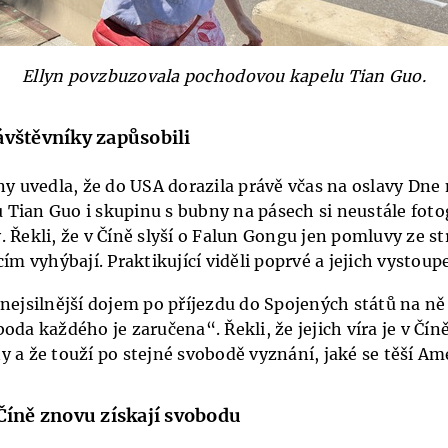
Ellyn povzbuzovala pochodovou kapelu Tian Guo.
ávštěvníky zapůsobili
ny uvedla, že do USA dorazila právě včas na oslavy Dne 
Tian Guo i skupinu s bubny na pásech si neustále foto
 Řekli, že v Číně slyší o Falun Gongu jen pomluvy ze st
cím vyhýbají. Praktikující viděli poprvé a jejich vystoupe
 nejsilnější dojem po příjezdu do Spojených států na ně
oda každého je zaručena“. Řekli, že jejich víra je v Čí
y a že touží po stejné svobodě vyznání, jaké se těší Am
 Číně znovu získají svobodu