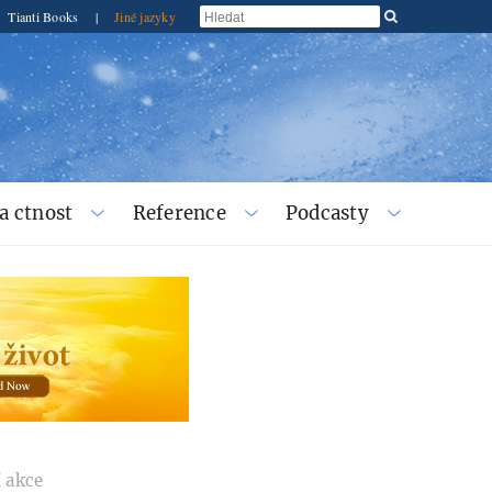
Tianti Books
|
Jiné jazyky
a ctnost
Reference
Podcasty
 akce