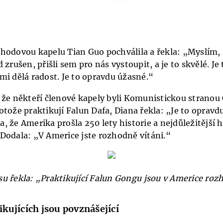
hodovou kapelu Tian Guo pochválila a řekla: „Myslím, 
 zrušen, přišli sem pro nás vystoupit, a je to skvělé. Je
mi dělá radost. Je to opravdu úžasné.“
 že někteří členové kapely byli Komunistickou stranou 
tože praktikují Falun Dafa, Diana řekla: „Je to opravdu
, že Amerika prošla 250 lety historie a nejdůležitější 
Dodala: „V Americe jste rozhodně vítáni.“
u řekla: „Praktikující Falun Gongu jsou v Americe roz
ikujících jsou povznášející