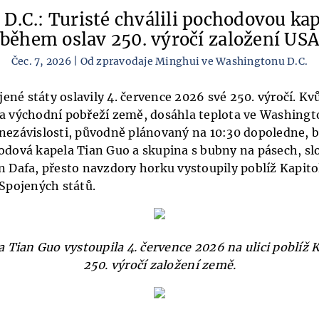
D.C.: Turisté chválili pochodovou ka
během oslav 250. výročí založení US
Čec. 7, 2026 | Od zpravodaje Minghui ve Washingtonu D.C.
jené státy oslavily 4. července 2026 své 250. výročí. K
la východní pobřeží země, dosáhla teplota ve Washingt
 nezávislosti, původně plánovaný na 10:30 dopoledne, b
hodová kapela Tian Guo a skupina s bubny na pásech, s
n Dafa, přesto navzdory horku vystoupily poblíž Kapitol
 Spojených států.
 Tian Guo vystoupila 4. července 2026 na ulici poblíž K
250. výročí založení země.