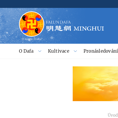
O Dafa
Kultivace
Pronásledován
Úvod