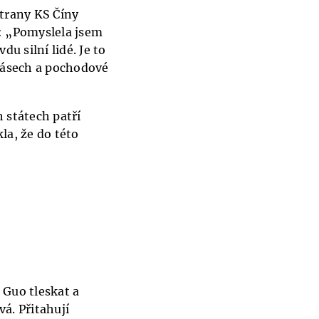
strany KS Číny
a: „Pomyslela jsem
du silní lidé. Je to
 pásech a pochodové
 státech patří
la, že do této
 Guo tleskat a
vá. Přitahují