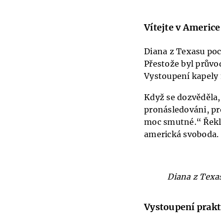
Vítejte v Americe
Diana z Texasu poc
Přestože byl průvod
Vystoupení kapely 
Když se dozvěděla,
pronásledováni, pro
moc smutné.“ Řekla
americká svoboda. 
Diana z Texas
Vystoupení prakt