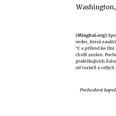
Washington, 
(Minghui.org)
Spo
veder, která zasáh
°C a průvod ke Dni
chvíli zrušen. Poc
praktikujících Falu
od turistů z celých
Pochodová kapela