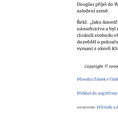
Douglas přijel do W
založení země.
Řekl: „Jako Američa
námořnictva a byl n
chránili svobodu vš
dozvěděl o pokračuj
vymaní z okovů KS 
Copyright © 1999
Původní článek v čínš
Překlad do angličtiny
Průvody a 
KATEGORIE: