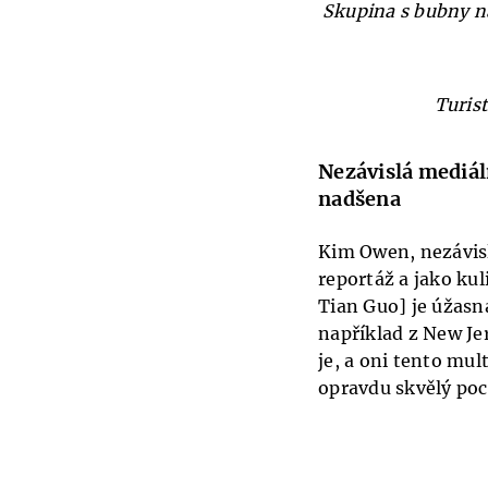
Skupina s bubny na
Turis
Nezávislá mediá
nadšena
Kim Owen, nezávisl
reportáž a jako ku
Tian Guo] je úžasná
například z New Je
je, a oni tento mul
opravdu skvělý poc