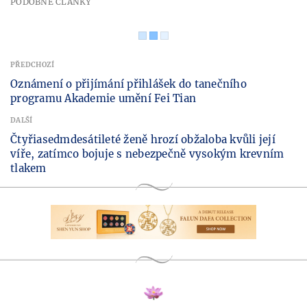
PODOBNÉ ČLÁNKY
PŘEDCHOZÍ
Oznámení o přijímání přihlášek do tanečního
programu Akademie umění Fei Tian
DALŠÍ
Čtyřiasedmdesátileté ženě hrozí obžaloba kvůli její
víře, zatímco bojuje s nebezpečně vysokým krevním
tlakem