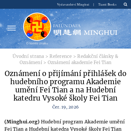
Vydavatelství Minghui
|
Tianti Books
Úvodní strana
>
Reference
>
Redakční články &
Oznámení
>
Oznámení akademie Fei Tian
Oznámení o přijímání přihlášek do
hudebního programu Akademie
umění Fei Tian a na Hudební
katedru Vysoké školy Fei Tian
Čer. 19, 2026
(Minghui.org)
Hudební program Akademie umění
Fei Tian a Hudební katedra Vysoké školy Fei Tian