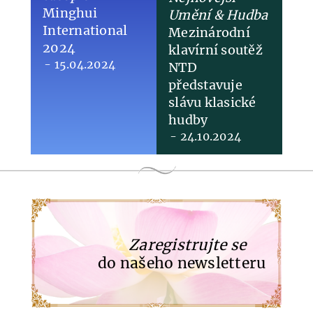
Minghui
Umění & Hudba
International
​Mezinárodní
2024
klavírní soutěž
- 15.04.2024
NTD
představuje
slávu klasické
hudby
- 24.10.2024
Zaregistrujte se
do našeho newsletteru