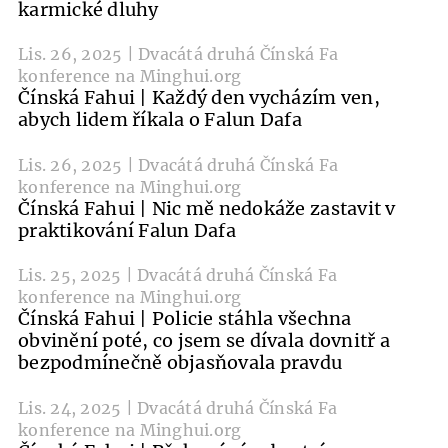
karmické dluhy
Lis. 26, 2025 | Dvacátá druhá Čínská Fa
konference na Minghui.org
Čínská Fahui | Každý den vycházím ven,
abych lidem říkala o Falun Dafa
Lis. 26, 2025 | Dvacátá druhá Čínská Fa
konference na Minghui.org
Čínská Fahui | Nic mě nedokáže zastavit v
praktikování Falun Dafa
Lis. 25, 2025 | Dvacátá druhá Čínská Fa
konference na Minghui.org
Čínská Fahui | Policie stáhla všechna
obvinění poté, co jsem se dívala dovnitř a
bezpodmínečně objasňovala pravdu
Lis. 24, 2025 | Dvacátá druhá Čínská Fa
konference na Minghui.org