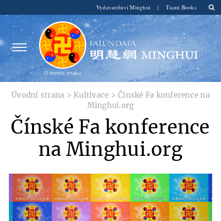
Vydavatelství Minghui
|
Tianti Books
Úvodní strana
>
Kultivace
>
Čínské Fa konference na
Minghui.org
Čínské Fa konference
na Minghui.org