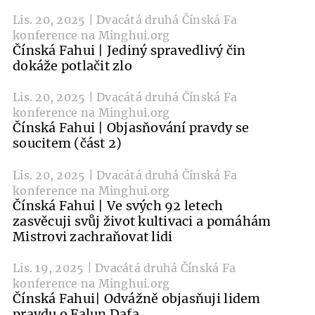
Lis. 20, 2025 | Dvacátá druhá Čínská Fa
konference na Minghui.org
Čínská Fahui | Jediný spravedlivý čin
dokáže potlačit zlo
Lis. 20, 2025 | Dvacátá druhá Čínská Fa
konference na Minghui.org
Čínská Fahui | Objasňování pravdy se
soucitem (část 2)
Lis. 20, 2025 | Dvacátá druhá Čínská Fa
konference na Minghui.org
Čínská Fahui | Ve svých 92 letech
zasvěcuji svůj život kultivaci a pomáhám
Mistrovi zachraňovat lidi
Lis. 19, 2025 | Dvacátá druhá Čínská Fa
konference na Minghui.org
Čínská Fahui| Odvážně objasňuji lidem
pravdu o Falun Dafa