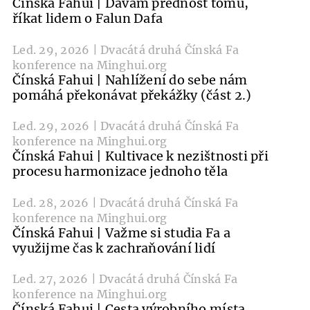
Čínská Fahui | Dávám přednost tomu,
říkat lidem o Falun Dafa
Led. 29, 2026 | Dvacátá druhá Čínská Fa
konference na Minghui.org
Čínská Fahui | Nahlížení do sebe nám
pomáhá překonávat překážky (část 2.)
Led. 29, 2026 | Dvacátá druhá Čínská Fa
konference na Minghui.org
Čínská Fahui | Kultivace k nezištnosti při
procesu harmonizace jednoho těla
Led. 28, 2026 | Dvacátá druhá Čínská Fa
konference na Minghui.org
Čínská Fahui | Važme si studia Fa a
využijme čas k zachraňování lidí
Led. 27, 2026 | Dvacátá druhá Čínská Fa
konference na Minghui.org
Čínská Fahui | Cesta výrobního místa