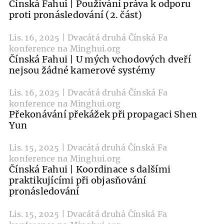
Čínská Fahui | Používání práva k odporu
proti pronásledování (2. část)
Lis. 16, 2025 | Dvacátá druhá Čínská Fa
konference na Minghui.org
Čínská Fahui | U mých vchodových dveří
nejsou žádné kamerové systémy
Lis. 16, 2025 | Dvacátá druhá Čínská Fa
konference na Minghui.org
Překonávání překážek při propagaci Shen
Yun
Lis. 15, 2025 | Dvacátá druhá Čínská Fa
konference na Minghui.org
Čínská Fahui | Koordinace s dalšími
praktikujícími při objasňování
pronásledování
Lis. 15, 2025 | Dvacátá druhá Čínská Fa