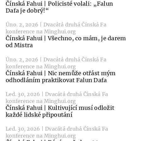
Čínská Fahui | Policisté volali: „Falun
Dafa je dobrý!“
Úno. 2, 2026 | Dvacátá druhá Čínská Fa
konference na Minghui.org
Čínská Fahui | Všechno, co mám, je darem
od Mistra
Úno. 2, 2026 | Dvacátá druhá Čínská Fa
konference na Minghui.org
Čínská Fahui | Nic nemůže otřást mým
odhodláním praktikovat Falun Dafa
Led. 30, 2026 | Dvacátá druhá Čínská Fa
konference na Minghui.org
Čínská Fahui | Kultivující musí odložit
každé lidské připoutání
Led. 30, 2026 | Dvacátá druhá Čínská Fa
konference na Minghui.org