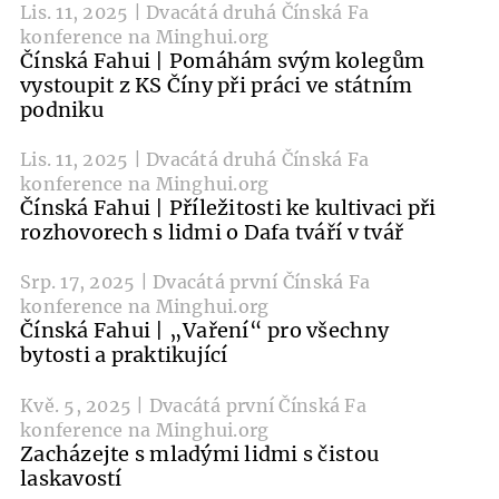
Lis. 11, 2025 | Dvacátá druhá Čínská Fa
konference na Minghui.org
Čínská Fahui | Pomáhám svým kolegům
vystoupit z KS Číny při práci ve státním
podniku
Lis. 11, 2025 | Dvacátá druhá Čínská Fa
konference na Minghui.org
Čínská Fahui | Příležitosti ke kultivaci při
rozhovorech s lidmi o Dafa tváří v tvář
Srp. 17, 2025 | Dvacátá první Čínská Fa
konference na Minghui.org
Čínská Fahui | „Vaření“ pro všechny
bytosti a praktikující
Kvě. 5, 2025 | Dvacátá první Čínská Fa
konference na Minghui.org
Zacházejte s mladými lidmi s čistou
laskavostí