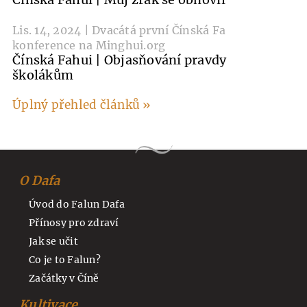
Lis. 14, 2024 | Dvacátá první Čínská Fa
konference na Minghui.org
Čínská Fahui | Objasňování pravdy
školákům
Úplný přehled článků »
O Dafa
Úvod do Falun Dafa
Přínosy pro zdraví
Jak se učit
Co je to Falun?
Začátky v Číně
Kultivace