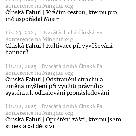
konference na Minghui.org
Čínská Fahui | Kráčím cestou, kterou pro
mě uspořádal Mistr
Lis. 23, 2025 | Dvacátá druhá Čínská Fa
konference na Minghui.org
Čínská Fahui | Kultivace při vyvěšování
bannerů
Lis. 22, 2025 | Dvacátá druhá Čínská Fa
konference na Minghui.org
Čínská Fahui | Odstranění strachu a
změna myšlení při využití právního
systému k odhalování pronásledování
Lis. 22, 2025 | Dvacátá druhá Čínská Fa
konference na Minghui.org
Čínská Fahui | Opuštění zášti, kterou jsem
si nesla od dětství