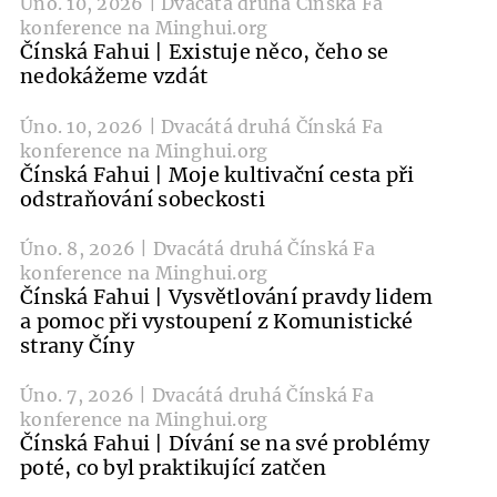
Úno. 10, 2026 | Dvacátá druhá Čínská Fa
konference na Minghui.org
Čínská Fahui | Existuje něco, čeho se
nedokážeme vzdát
Úno. 10, 2026 | Dvacátá druhá Čínská Fa
konference na Minghui.org
Čínská Fahui | Moje kultivační cesta při
odstraňování sobeckosti
Úno. 8, 2026 | Dvacátá druhá Čínská Fa
konference na Minghui.org
Čínská Fahui | Vysvětlování pravdy lidem
a pomoc při vystoupení z Komunistické
strany Číny
Úno. 7, 2026 | Dvacátá druhá Čínská Fa
konference na Minghui.org
Čínská Fahui | Dívání se na své problémy
poté, co byl praktikující zatčen