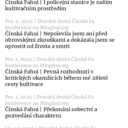
Čínská Fahui | I policejní stanice je naším
kultivačním prostředím
Pro. 2, 2025 | Dvacátá druhá Čínská Fa
konference na Minghui.org
Čínská Fahui | Nepolevila jsem ani před
obrovskými zkouškami a dokázala jsem se
oprostit od života a smrti
Pro. 1, 2025 | Dvacátá druhá Čínská Fa
konference na Minghui.org
Čínská Fahui | Pevná rozhodnutí v
kritických okamžicích během mé 28leté
cesty kultivace
Pro. 1, 2025 | Dvacátá druhá Čínská Fa
konference na Minghui.org
Čínská Fahui | Překonání sobectví a
pozvedání charakteru