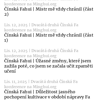
konference na Minghui.org
Čínská Fahui | Mistr mě vždy chránil (část
2)
Lis. 12, 2025 | Dvacátá druhá Čínská Fa
konference na Minghui.org
Čínská Fahui | Mistr mě vždy chránil (část
1)
Lis. 12, 2025 | Dvacátá druhá Čínská Fa
konference na Minghui.org
Čínská Fahui | Úžasné změny, které jsem
zažila poté, co jsem se začala učit zpaměti
učení
Lis. 11, 2025 | Dvacátá druhá Čínská Fa
konference na Minghui.org
Čínská Fahui | Důležitost jasného
pochopení kultivace v období nápravy Fa