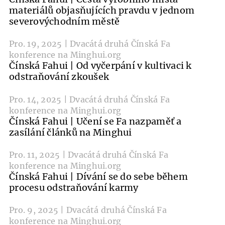
materiálů objasňujících pravdu v jednom
severovýchodním městě
Pro. 19, 2025 | Dvacátá druhá Čínská Fa
konference na Minghui.org
Čínská Fahui | Od vyčerpání v kultivaci k
odstraňování zkoušek
Pro. 14, 2025 | Dvacátá druhá Čínská Fa
konference na Minghui.org
Čínská Fahui | Učení se Fa nazpaměť a
zasílání článků na Minghui
Pro. 11, 2025 | Dvacátá druhá Čínská Fa
konference na Minghui.org
Čínská Fahui | Dívání se do sebe během
procesu odstraňování karmy
Pro. 9, 2025 | Dvacátá druhá Čínská Fa
konference na Minghui.org