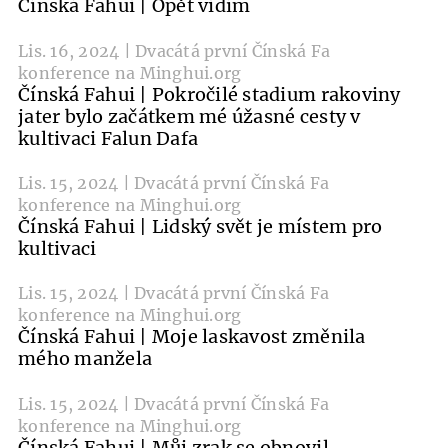
Čínská Fahui | Opět vidím
Lis. 16, 2024 | Dvacátá první Čínská Fa
konference na Minghui.org
Čínská Fahui | Pokročilé stadium rakoviny
jater bylo začátkem mé úžasné cesty v
kultivaci Falun Dafa
Lis. 15, 2024 | Dvacátá první Čínská Fa
konference na Minghui.org
Čínská Fahui | Lidský svět je místem pro
kultivaci
Lis. 15, 2024 | Dvacátá první Čínská Fa
konference na Minghui.org
Čínská Fahui | Moje laskavost změnila
mého manžela
Lis. 15, 2024 | Dvacátá první Čínská Fa
konference na Minghui.org
Čínská Fahui | Můj zrak se obnovil