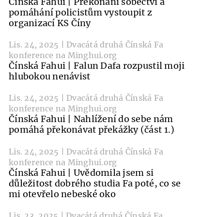
Čínská Fahui | Překonání sobectví a
pomáhání policistům vystoupit z
organizací KS Číny
Lis. 24, 2025 | Dvacátá druhá Čínská Fa
konference na Minghui.org
Čínská Fahui | Falun Dafa rozpustil moji
hlubokou nenávist
Lis. 24, 2025 | Dvacátá druhá Čínská Fa
konference na Minghui.org
Čínská Fahui | Nahlížení do sebe nám
pomáhá překonávat překážky (část 1.)
Lis. 24, 2025 | Dvacátá druhá Čínská Fa
konference na Minghui.org
Čínská Fahui | Uvědomila jsem si
důležitost dobrého studia Fa poté, co se
mi otevřelo nebeské oko
Lis. 23, 2025 | Dvacátá druhá Čínská Fa