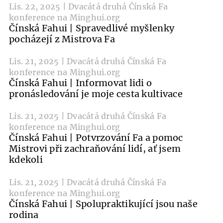
Lis. 22, 2025 | Dvacátá druhá Čínská Fa
konference na Minghui.org
Čínská Fahui | Spravedlivé myšlenky
pocházejí z Mistrova Fa
Lis. 21, 2025 | Dvacátá druhá Čínská Fa
konference na Minghui.org
Čínská Fahui | Informovat lidi o
pronásledování je moje cesta kultivace
Lis. 21, 2025 | Dvacátá druhá Čínská Fa
konference na Minghui.org
Čínská Fahui | Potvrzování Fa a pomoc
Mistrovi při zachraňování lidí, ať jsem
kdekoli
Lis. 21, 2025 | Dvacátá druhá Čínská Fa
konference na Minghui.org
Čínská Fahui | Spolupraktikující jsou naše
rodina