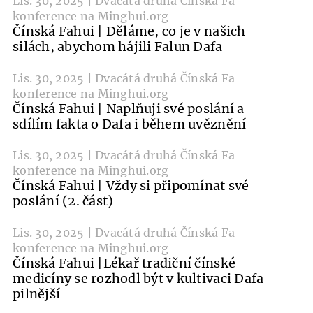
Lis. 30, 2025 | Dvacátá druhá Čínská Fa
konference na Minghui.org
Čínská Fahui | Děláme, co je v našich
silách, abychom hájili Falun Dafa
Lis. 30, 2025 | Dvacátá druhá Čínská Fa
konference na Minghui.org
Čínská Fahui | Naplňuji své poslání a
sdílím fakta o Dafa i během uvěznění
Lis. 30, 2025 | Dvacátá druhá Čínská Fa
konference na Minghui.org
Čínská Fahui | Vždy si připomínat své
poslání (2. část)
Lis. 30, 2025 | Dvacátá druhá Čínská Fa
konference na Minghui.org
Čínská Fahui |Lékař tradiční čínské
medicíny se rozhodl být v kultivaci Dafa
pilnější