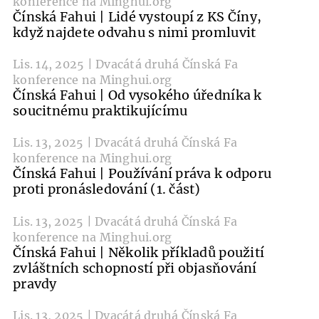
konference na Minghui.org
Čínská Fahui | Lidé vystoupí z KS Číny,
když najdete odvahu s nimi promluvit
Lis. 14, 2025 | Dvacátá druhá Čínská Fa
konference na Minghui.org
Čínská Fahui | Od vysokého úředníka k
soucitnému praktikujícímu
Lis. 13, 2025 | Dvacátá druhá Čínská Fa
konference na Minghui.org
Čínská Fahui | Používání práva k odporu
proti pronásledování (1. část)
Lis. 13, 2025 | Dvacátá druhá Čínská Fa
konference na Minghui.org
Čínská Fahui | Několik příkladů použití
zvláštních schopností při objasňování
pravdy
Lis. 13, 2025 | Dvacátá druhá Čínská Fa