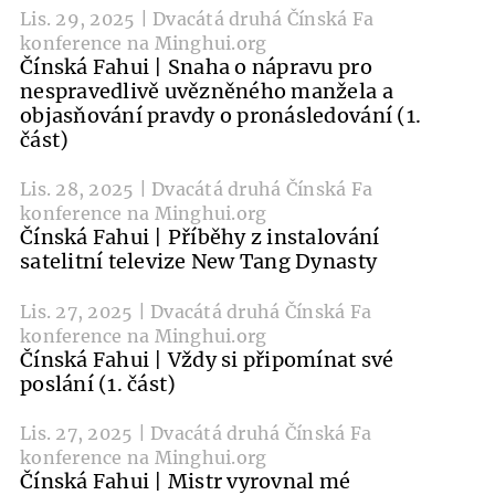
Lis. 29, 2025 | Dvacátá druhá Čínská Fa
konference na Minghui.org
Čínská Fahui | Snaha o nápravu pro
nespravedlivě uvězněného manžela a
objasňování pravdy o pronásledování (1.
část)
Lis. 28, 2025 | Dvacátá druhá Čínská Fa
konference na Minghui.org
Čínská Fahui | Příběhy z instalování
satelitní televize New Tang Dynasty
Lis. 27, 2025 | Dvacátá druhá Čínská Fa
konference na Minghui.org
Čínská Fahui | Vždy si připomínat své
poslání (1. část)
Lis. 27, 2025 | Dvacátá druhá Čínská Fa
konference na Minghui.org
Čínská Fahui | Mistr vyrovnal mé