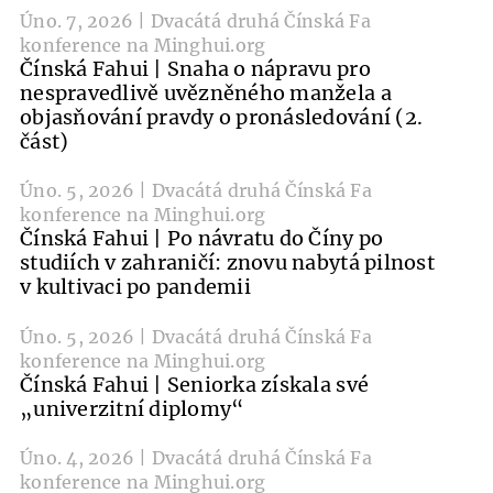
Úno. 7, 2026 | Dvacátá druhá Čínská Fa
konference na Minghui.org
Čínská Fahui | Snaha o nápravu pro
nespravedlivě uvězněného manžela a
objasňování pravdy o pronásledování (2.
část)
Úno. 5, 2026 | Dvacátá druhá Čínská Fa
konference na Minghui.org
Čínská Fahui | Po návratu do Číny po
studiích v zahraničí: znovu nabytá pilnost
v kultivaci po pandemii
Úno. 5, 2026 | Dvacátá druhá Čínská Fa
konference na Minghui.org
Čínská Fahui | Seniorka získala své
„univerzitní diplomy“
Úno. 4, 2026 | Dvacátá druhá Čínská Fa
konference na Minghui.org