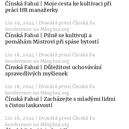
Čínská Fahui | Moje cesta ke kultivaci při
práci HR manažerky
Lis. 19, 2024 | Dvacátá první Čínská Fa
konference na Minghui.org
Čínská Fahui | Pilně se kultivuji a
pomáhám Mistrovi při spáse bytostí
Lis. 18, 2024 | Dvacátá první Čínská Fa
konference na Minghui.org
Čínská Fahui | Důležitost uchovávání
spravedlivých myšlenek
Lis. 18, 2024 | Dvacátá první Čínská Fa
konference na Minghui.org
Čínská Fahui | Zacházejte s mladými lidmi
s čistou laskavostí
Lis. 16, 2024 | Dvacátá první Čínská Fa
konference na Minghui.org