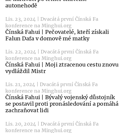
autonehodě
Lis. 23, 2024 | Dvacátá první Čínská Fa
konference na Minghui.org
Čínská Fahui | Pečovatelé, kteří získali
Falun Dafa v domově mé matky
Lis. 22, 2024 | Dvacátá první Čínská Fa
konference na Minghui.org
Čínská Fahui | Moji ztracenou cestu znovu
vydláždil Mistr
Lis. 21, 2024 | Dvacátá první Čínská Fa
konference na Minghui.org
Čínská Fahui | Bývalý vojenský důstojník
se postavil proti pronásledování a pomáhá
zachraňovat lidi
Lis. 20, 2024 | Dvacátá první Čínská Fa
konference na Minghui.org