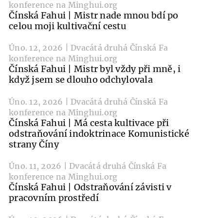
konference na Minghui.org
Čínská Fahui | Mistr nade mnou bdí po
celou moji kultivační cestu
Úno. 12, 2026 | Dvacátá druhá Čínská Fa
konference na Minghui.org
Čínská Fahui | Mistr byl vždy při mně, i
když jsem se dlouho odchylovala
Úno. 12, 2026 | Dvacátá druhá Čínská Fa
konference na Minghui.org
Čínská Fahui | Má cesta kultivace při
odstraňování indoktrinace Komunistické
strany Číny
Úno. 11, 2026 | Dvacátá druhá Čínská Fa
konference na Minghui.org
Čínská Fahui | Odstraňování závisti v
pracovním prostředí