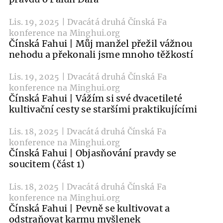
Lis. 19, 2025 | Dvacátá druhá Čínská Fa
konference na Minghui.org
Čínská Fahui | Můj manžel přežil vážnou
nehodu a překonali jsme mnoho těžkostí
Lis. 19, 2025 | Dvacátá druhá Čínská Fa
konference na Minghui.org
Čínská Fahui | Vážím si své dvacetileté
kultivační cesty se staršími praktikujícími
Lis. 18, 2025 | Dvacátá druhá Čínská Fa
konference na Minghui.org
Čínská Fahui | Objasňování pravdy se
soucitem (část 1)
Lis. 18, 2025 | Dvacátá druhá Čínská Fa
konference na Minghui.org
Čínská Fahui | Pevně se kultivovat a
odstraňovat karmu myšlenek