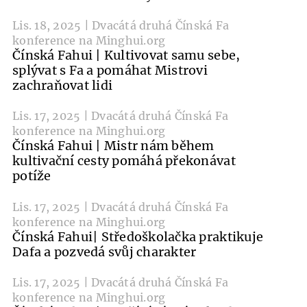
Lis. 18, 2025 | Dvacátá druhá Čínská Fa
konference na Minghui.org
Čínská Fahui | Kultivovat samu sebe,
splývat s Fa a pomáhat Mistrovi
zachraňovat lidi
Lis. 17, 2025 | Dvacátá druhá Čínská Fa
konference na Minghui.org
Čínská Fahui | Mistr nám během
kultivační cesty pomáhá překonávat
potíže
Lis. 17, 2025 | Dvacátá druhá Čínská Fa
konference na Minghui.org
Čínská Fahui| Středoškolačka praktikuje
Dafa a pozvedá svůj charakter
Lis. 17, 2025 | Dvacátá druhá Čínská Fa
konference na Minghui.org