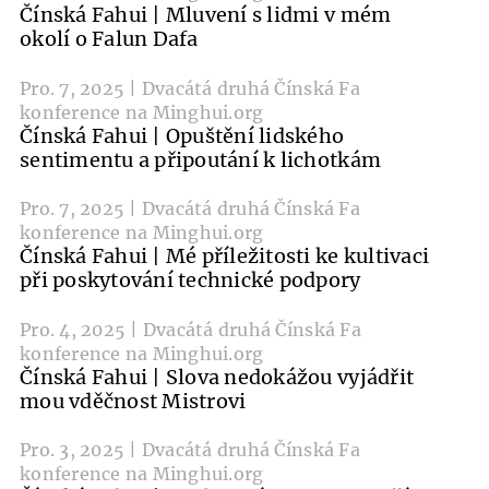
Čínská Fahui | Mluvení s lidmi v mém
okolí o Falun Dafa
Pro. 7, 2025 | Dvacátá druhá Čínská Fa
konference na Minghui.org
Čínská Fahui | Opuštění lidského
sentimentu a připoutání k lichotkám
Pro. 7, 2025 | Dvacátá druhá Čínská Fa
konference na Minghui.org
Čínská Fahui | Mé příležitosti ke kultivaci
při poskytování technické podpory
Pro. 4, 2025 | Dvacátá druhá Čínská Fa
konference na Minghui.org
Čínská Fahui | Slova nedokážou vyjádřit
mou vděčnost Mistrovi
Pro. 3, 2025 | Dvacátá druhá Čínská Fa
konference na Minghui.org