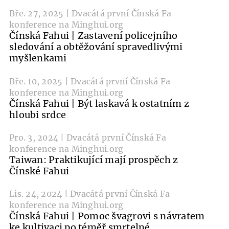
Bře. 27, 2025 | Dvacátá první Čínská Fa
konference na Minghui.org
Čínská Fahui | Zastavení policejního
sledování a obtěžování spravedlivými
myšlenkami
Bře. 10, 2025 | Dvacátá první Čínská Fa
konference na Minghui.org
Čínská Fahui | Být laskavá k ostatním z
hloubi srdce
Pro. 3, 2024 | Dvacátá první Čínská Fa
konference na Minghui.org
Taiwan: Praktikující mají prospěch z
Čínské Fahui
Lis. 24, 2024 | Dvacátá první Čínská Fa
konference na Minghui.org
Čínská Fahui | Pomoc švagrovi s návratem
ke kultivaci po téměř smrtelné