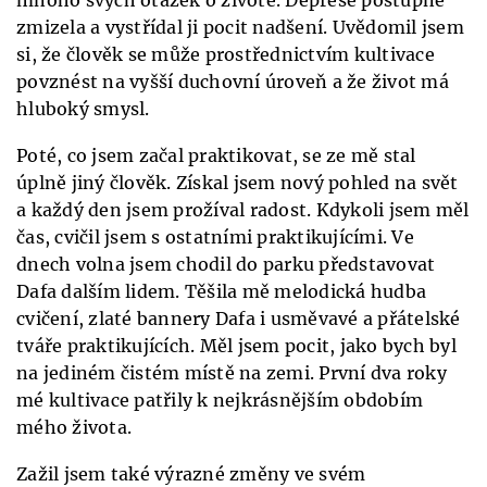
mnoho svých otázek o životě. Deprese postupně
zmizela a vystřídal ji pocit nadšení. Uvědomil jsem
si, že člověk se může prostřednictvím kultivace
povznést na vyšší duchovní úroveň a že život má
hluboký smysl.
Poté, co jsem začal praktikovat, se ze mě stal
úplně jiný člověk. Získal jsem nový pohled na svět
a každý den jsem prožíval radost. Kdykoli jsem měl
čas, cvičil jsem s ostatními praktikujícími. Ve
dnech volna jsem chodil do parku představovat
Dafa dalším lidem. Těšila mě melodická hudba
cvičení, zlaté bannery Dafa i usměvavé a přátelské
tváře praktikujících. Měl jsem pocit, jako bych byl
na jediném čistém místě na zemi. První dva roky
mé kultivace patřily k nejkrásnějším obdobím
mého života.
Zažil jsem také výrazné změny ve svém