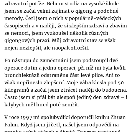
zdravotní potíže. Během studia na vysoké škole
jsem se začal velmi zajímat o qigong a podobné
metody. Četl jsem o nich v populárně-vědeckých
časopisech a v naději, že si zlepším zdraví a zbavím
se nemocí, jsem vyzkoušel několik různých
qigongových praxí. Můj zdravotní stav se však
nejen nezlepšil, ale naopak zhoršil.
Po nástupu do zaměstnání jsem podstoupil dvě
operace dutin a jednu operaci, při níž mi byla kvůli
bronchiektázii odstraněna část levé plíce. Ani to
však nepřineslo zlepšení. Moje váha klesla pod 50
kilogramů a začal jsem ztrácet naději do budoucna.
Často jsem si přál být alespoň jediný den zdravý – i
kdybych měl hned poté zemřít.
V roce 1997 mi spolubydlící doporučil knihu Zhuan
Falun. Když jsem ji četl, našel jsem odpovědi na