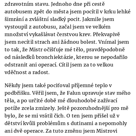
zdravotním stavu. Jednoho dne při cestě
autobusem zpět do města jsem pocítil v krku lehké
šimrání a zvláštní sladký pocit. Jakmile jsem
vystoupil z autobusu, začal jsem ve velkém
množství vykašlávat čerstvou krev. Překvapivě
jsem necítil strach ani žádnou bolest. Vnímal jsem
to tak, že Mistr očišťuje mé tělo, pravděpodobně
od následků bronchiektázie, kterou se nepodařilo
odstranit ani operací. Cítil jsem za to velkou
vděčnost a radost.
Někdy jsem také pociťoval příjemné teplo v
podbřišku. Věřil jsem, že Falun upravuje stav mého
těla, a po určité době mé dlouhodobé zažívací
potíže zcela zmizely. Ještě pozoruhodnější pro mě
bylo, že se mi vrátil čich. O ten jsem přišel už v
dětství kvůli problémům s dutinami a nepomohly
ani dvě operace. Za tuto změnu jsem Mistrovi