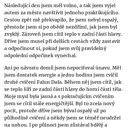
Následující den jsem měl volno, a tak jsem vyjel
autem za město navštívit jednoho praktikujícího.
Cestou zpět mě překvapilo, že jsem nebyl ospalý,
přestože jsem si po obědě nezdříml, jak jsem byl
zvyklý. Zároveň jsem cítil teplo v zadní části hlavy.
Dříve jsem musel při delších cestách vždy zastavit
a odpočinout si, pokud jsem svůj pravidelný
odpolední odpočinek vynechal.
Ani po návratu domů jsem nepociťoval únavu. Měl
jsem dostatek energie a jednu hodinu jsem cvičil
druhé cvičení Falun Dafa. Během něj jsem cítil, jak
se teplo šíří ze zadní části hlavy do horní části těla.
Moje mysl byla jasná a s pokračujícím cvičením
jsem se cítil stále energičtější. Byl to zcela nový
pocit, protože dříve jsem býval ospalý už po
půlhodině cvičení a někdy jsem se téměř neudržel
na nohou. I po půlnoci jsem zůstával bdělý a