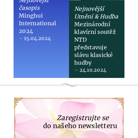
Nejnovější
časopis
Nejnovější
Minghui
Umění & Hudba
International
​Mezinárodní
2024
klavírní soutěž
- 15.04.2024
NTD
představuje
slávu klasické
hudby
- 24.10.2024
Zaregistrujte se
do našeho newsletteru