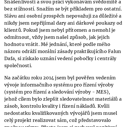
Snášenlivosti a svou práci vykonávám svědomitě a
bez stížností. Snažím se být příkladem pro ostatní.
Slávu ani osobní prospěch nepovažuji za důležité a
nikdy jsem nepřijímal dary ani dárkové poukazy od
klientů. Pokud jsem nebyl přítomen a nemohl je
odmítnout, vždy jsem našel způsob, jak jejich
hodnotu vrátit. Mé jednání, které podle mého
názoru odráží morální zásady praktikujícího Falun
Dafa, si získalo uznání vedení pobočky i centrály
společnosti.
Na začátku roku 2014 jsem byl pověřen vedením
vývoje informačního systému pro řízení výroby
(systém pro řízení a sledování výroby - MES),
jehož cílem bylo zlepšit sledovatelnost materiálů a
zásob, kontrolu kvality i řízení nákladů. Kvůli
nedostatku kvalifikovaných vývojářů jsem musel
celý projekt realizovat sám, což představovalo