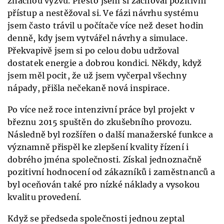
značnou výzvu. Přesto jsem si zachoval pozitivní
přístup a nestěžoval si. Ve fázi návrhu systému
jsem často trávil u počítače více než deset hodin
denně, kdy jsem vytvářel návrhy a simulace.
Překvapivě jsem si po celou dobu udržoval
dostatek energie a dobrou kondici. Někdy, když
jsem měl pocit, že už jsem vyčerpal všechny
nápady, přišla nečekaně nová inspirace.
Po více než roce intenzivní práce byl projekt v
březnu 2015 spuštěn do zkušebního provozu.
Následně byl rozšířen o další manažerské funkce a
významně přispěl ke zlepšení kvality řízení i
dobrého jména společnosti. Získal jednoznačně
pozitivní hodnocení od zákazníků i zaměstnanců a
byl oceňován také pro nízké náklady a vysokou
kvalitu provedení.
Když se předseda společnosti jednou zeptal