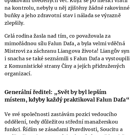
opakování uvedených vět. Když se po měsíci vrátil
na kontrolu, nebyly u něj zjištěny žádné rakovinné
buňky a jeho zdravotní stav i nálada se výrazně
zlepšily.
Celá rodina žasla nad tím, co považovala za
mimořádnou sílu Falun Dafa, a byla velmi vděčná
Mistrovi za záchranu Liangova života! Liangův syn
i snacha se také seznámili s Falun Dafa a vystoupili
z Komunistické strany Číny a jejích přidružených
organizací.
Generální ředitel: „Svět by byl lepším
místem, kdyby každý praktikoval Falun Dafa“
Ve své společnosti zastávám pozici vedoucího
oddělení, tedy důležitou střední manažerskou
funkci. Řídím se zásadami Pravdivosti, Soucitu a