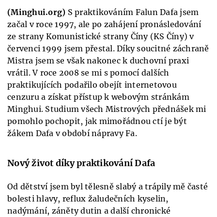
(Minghui.org)
S praktikováním Falun Dafa jsem
začal v roce 1997, ale po zahájení pronásledování
ze strany Komunistické strany Číny (KS Číny) v
červenci 1999 jsem přestal. Díky soucitné záchraně
Mistra jsem se však nakonec k duchovní praxi
vrátil. V roce 2008 se mi s pomocí dalších
praktikujících podařilo obejít internetovou
cenzuru a získat přístup k webovým stránkám
Minghui. Studium všech Mistrových přednášek mi
pomohlo pochopit, jak mimořádnou ctí je být
žákem Dafa v období nápravy Fa.
Nový život díky praktikování Dafa
Od dětství jsem byl tělesně slabý a trápily mě časté
bolesti hlavy, reflux žaludečních kyselin,
nadýmání, záněty dutin a další chronické