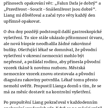
přínosech opakování vět: „Falun Dafa je dobrý“ a
„Pravdivost–Soucit–Snášenlivost jsou dobré“.
Liang mi důvěřoval a začal tyto věty každý den
upřímně opakovat.
O dva dny později podstoupil další gastroskopické
vyšetření. To sice stále ukázalo přítomnost útvaru,
ale nová biopsie neodhalila žádné rakovinné
buňky. Ošetřující lékař se domníval, že původní
vyšetření v okresní nemocnici mohlo být
nepřesné, a požádal rodinu, aby přinesla původní
vzorek tkáně k novému rozboru. Městská
nemocnice vzorek znovu otestovala a původní
diagnózu rakoviny potvrdila. Lékař tomu přesto
nemohl uvěřit. Propustil Lianga domů s tím, že se
má za měsíc dostavit na kontrolní vyšetření.
Po propuštění Liang pokračoval v každodenním