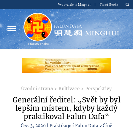
Vydavatelství Minghui
|
Tianti Books
Úvodní strana
>
Kultivace
>
Perspektivy
Generální ředitel: „Svět by byl
lepším místem, kdyby každý
praktikoval Falun Dafa“
Čec. 3, 2026 | Praktikující Falun Dafa v Číně