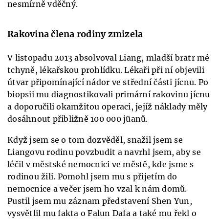
nesmírně vděčný.
Rakovina člena rodiny zmizela
V listopadu 2013 absolvoval Liang, mladší bratr mé
tchyně, lékařskou prohlídku. Lékaři při ní objevili
útvar připomínající nádor ve střední části jícnu. Po
biopsii mu diagnostikovali primární rakovinu jícnu
a doporučili okamžitou operaci, jejíž náklady měly
dosáhnout přibližně 100 000 jüanů.
Když jsem se o tom dozvěděl, snažil jsem se
Liangovu rodinu povzbudit a navrhl jsem, aby se
léčil v městské nemocnici ve městě, kde jsme s
rodinou žili. Pomohl jsem mu s přijetím do
nemocnice a večer jsem ho vzal k nám domů.
Pustil jsem mu záznam představení Shen Yun,
vysvětlil mu fakta o Falun Dafa a také mu řekl o