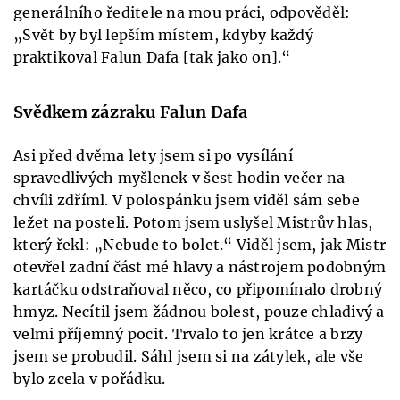
generálního ředitele na mou práci, odpověděl:
„Svět by byl lepším místem, kdyby každý
praktikoval Falun Dafa [tak jako on].“
Svědkem zázraku Falun Dafa
Asi před dvěma lety jsem si po vysílání
spravedlivých myšlenek v šest hodin večer na
chvíli zdříml. V polospánku jsem viděl sám sebe
ležet na posteli. Potom jsem uslyšel Mistrův hlas,
který řekl: „Nebude to bolet.“ Viděl jsem, jak Mistr
otevřel zadní část mé hlavy a nástrojem podobným
kartáčku odstraňoval něco, co připomínalo drobný
hmyz. Necítil jsem žádnou bolest, pouze chladivý a
velmi příjemný pocit. Trvalo to jen krátce a brzy
jsem se probudil. Sáhl jsem si na zátylek, ale vše
bylo zcela v pořádku.