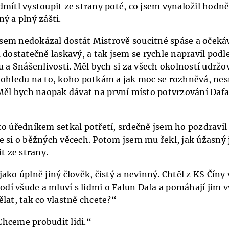
mítl vystoupit ze strany poté, co jsem vynaložil hodně ú
ý a plný zášti.
e jsem nedokázal dostát Mistrově soucitné spáse a oček
 dostatečně laskavý, a tak jsem se rychle napravil podl
u a Snášenlivosti. Měl bych si za všech okolností udržo
 ohledu na to, koho potkám a jak moc se rozhněvá, ne
 Měl bych naopak dávat na první místo potvrzování Dafa,
o úředníkem setkal potřetí, srdečně jsem ho pozdravil 
e si o běžných věcech. Potom jsem mu řekl, jak úžasný j
it ze strany.
ako úplně jiný člověk, čistý a nevinný. Chtěl z KS Číny 
hodí všude a mluví s lidmi o Falun Dafa a pomáhají jim v
lat, tak co vlastně chcete?“
hceme probudit lidi.“