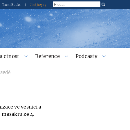
Tianti Books
|
Jiné jazyky
a ctnost
Reference
Podcasty
ravdě
izace ve vesnici a
 masakru ze 4.