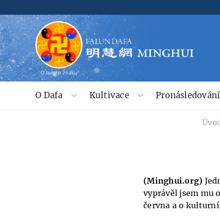
O Dafa
Kultivace
Pronásledován
Úvod
(Minghui.org)
Jedn
vyprávěl jsem mu 
června a o kulturní