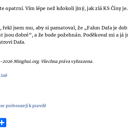
e opatrní. Vím lépe než kdokoli jiný, jak zlá KS Číny je
, řekl jsem mu, aby si pamatoval, že „Falun Dafa je dob
t jsou dobré“, a že bude požehnán. Poděkoval mi a já j
trovi Dafa.
-2026 Minghui.org. Všechna práva vyhrazena.
tině
 se probouzejí k pravdě
r
hatsApp
Share