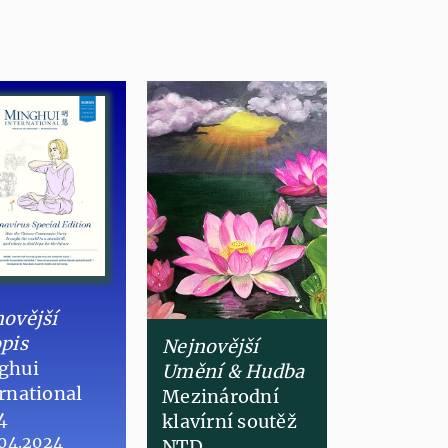
ovější
pis
Nejnovější
ghui
Umění & Hudba
rnational
​Mezinárodní
4
klavírní soutěž
.04.2024
NTD