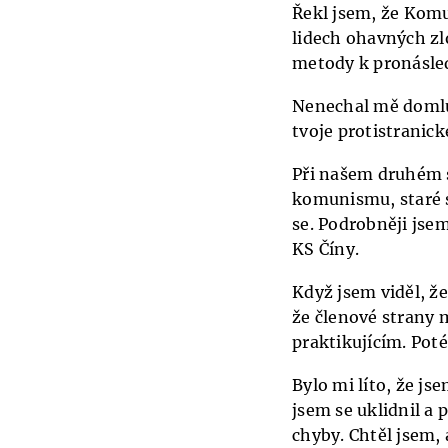
Řekl jsem, že Komu
lidech ohavných zl
metody k pronásled
Nenechal mě domluv
tvoje protistranick
Při našem druhém s
komunismu, staré sí
se. Podrobněji jsem
KS Číny.
Když jsem viděl, že
že členové strany 
praktikujícím. Poté
Bylo mi líto, že js
jsem se uklidnil a p
chyby. Chtěl jsem, 