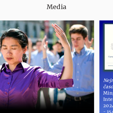
Media
Nejn
časo
Min
Inte
202
- 15