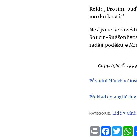
Řekl: „Prosím, buďt
morku kostí.“
Než jsme se rozešli
Soucit-Snášenlivos
raději poděkuje Mis
Copyright © 1999
Původní článek v čínš
Překlad do angličtiny
Lidé v Číně
KATEGORIE:
Print
Facebook
Twitte
W