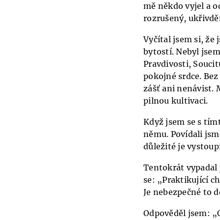
mě někdo vyjel a od
rozrušený, ukřivděn
Vyčítal jsem si, ž
bytostí. Nebyl jsem
Pravdivosti, Soucit
pokojné srdce. Bez
zášť ani nenávist.
pilnou kultivaci.
Když jsem se s tímt
němu. Povídali jsm
důležité je vystoup
Tentokrát vypadal j
se: „Praktikující c
Je nebezpečné to dě
Odpověděl jsem: „C