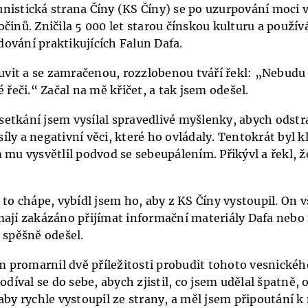
nistická strana Číny (KS Číny) se po uzurpování moci v
očinů. Zničila 5 000 let starou čínskou kulturu a použ
ování praktikujících Falun Dafa.
it a se zamračenou, rozzlobenou tváří řekl: „Nebudu 
é řeči.“ Začal na mě křičet, a tak jsem odešel.
etkání jsem vysílal spravedlivé myšlenky, abych odstra
ly a negativní věci, které ho ovládaly. Tentokrát byl kl
 mu vysvětlil podvod se sebeupálením. Přikývl a řekl, 
 to chápe, vybídl jsem ho, aby z KS Číny vystoupil. On v
mají zakázáno přijímat informační materiály Dafa nebo
 spěšně odešel.
em promarnil dvě příležitosti probudit tohoto vesnické
odíval se do sebe, abych zjistil, co jsem udělal špatně, 
aby rychle vystoupil ze strany, a měl jsem připoutání k