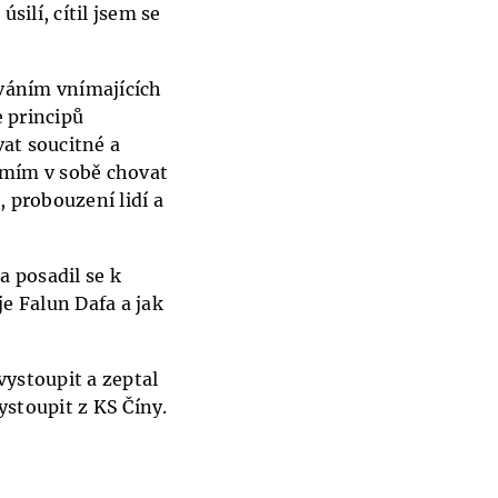
silí, cítil jsem se
áváním vnímajících
e principů
vat soucitné a
smím v sobě chovat
 probouzení lidí a
a posadil se k
e Falun Dafa a jak
vystoupit a zeptal
ystoupit z KS Číny.