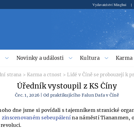
Vydavatelství Minghui
|
í
Novinky a události
Kultura
Karma 
ní strana
>
Karma a ctnost
>
Lidé v Číně se probouzejí k p
Úředník vystoupil z KS Číny
Čec. 1, 2026 | Od praktikujícího Falun Dafa v Číně
oho dne jsme si povídali s tajemníkem stranické organ
o
zinscenovaném sebeupálení
na náměstí Tiananmen, o
 revoluci.