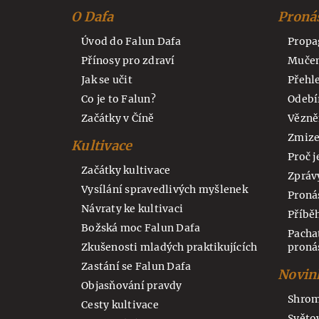
O Dafa
Proná
Úvod do Falun Dafa
Propa
Přínosy pro zdraví
Muče
Jak se učit
Přehl
Co je to Falun?
Odebí
Začátky v Číně
Vězně
Zmize
Kultivace
Proč 
Začátky kultivace
Zpráv
Vysílání spravedlivých myšlenek
Proná
Návraty ke kultivaci
Příbě
Božská moc Falun Dafa
Pacha
Zkušenosti mladých praktikujících
proná
Zastání se Falun Dafa
Novink
Objasňování pravdy
Shrom
Cesty kultivace
Světo