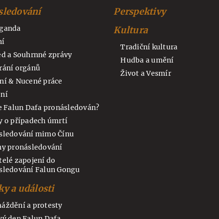
sledování
Perspektivy
ganda
Kultura
ní
Tradiční kultura
ed a Souhrnné zprávy
Hudba a umění
rání orgánů
Život a Vesmír
ní & Nucené práce
ní
je Falun Dafa pronásledován?
y o případech úmrtí
sledování mimo Čínu
hy pronásledování
telé zapojení do
sledování Falun Gongu
y a události
áždění a protesty
vý den Falun Dafa