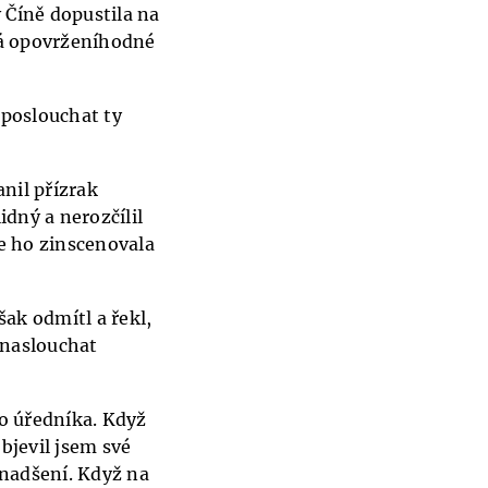
 Číně dopustila na
ívá opovrženíhodné
poslouchat ty
nil přízrak
idný a nerozčílil
že ho zinscenovala
šak odmítl a řekl,
 naslouchat
ho úředníka. Když
objevil jsem své
 nadšení. Když na