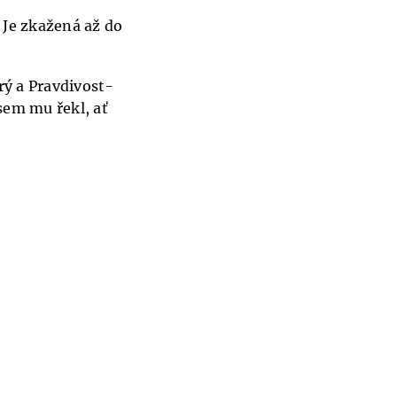
. Je zkažená až do
rý a Pravdivost-
sem mu řekl, ať