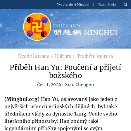
Vydavatelství Minghui
|
Tianti Books
Úvodní strana
>
Kultura
>
Tradiční kultura
Příběh Han Yu: Poučení a přijetí
božského
Čec. 1, 2026 | Xiao Chengen
(Minghui.org)
Han Yu, oslavovaný jako jeden z
největších učenců v čínských dějinách, byl také
úředníkem vlády za dynastie Tang. Vedle svého
literárního přínosu byl Han známý také
legendárními příběhy spojenými se svým