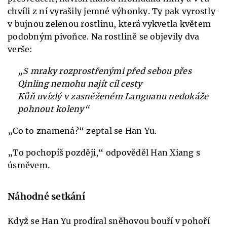
chvíli z ní vyrašily jemné výhonky. Ty pak vyrostly
v bujnou zelenou rostlinu, která vykvetla květem
podobným pivoňce. Na rostlině se objevily dva
verše:
„S mraky rozprostřenými před sebou přes
Qinling nemohu najít cíl cesty
Kůň uvízlý v zasněženém Languanu nedokáže
pohnout koleny“
„Co to znamená?“ zeptal se Han Yu.
„To pochopíš později,“ odpověděl Han Xiang s
úsměvem.
Náhodné setkání
Když se Han Yu prodíral sněhovou bouří v pohoří