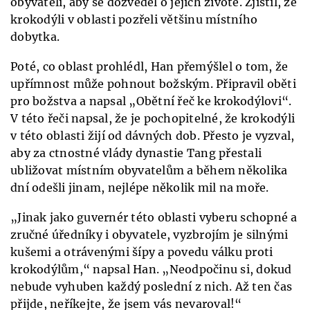
obyvateli, aby se dozvěděl o jejich životě. Zjistil, že
krokodýli v oblasti pozřeli většinu místního
dobytka.
Poté, co oblast prohlédl, Han přemýšlel o tom, že
upřímnost může pohnout božským. Připravil oběti
pro božstva a napsal „Obětní řeč ke krokodýlovi“.
V této řeči napsal, že je pochopitelné, že krokodýli
v této oblasti žijí od dávných dob. Přesto je vyzval,
aby za ctnostné vlády dynastie Tang přestali
ubližovat místním obyvatelům a během několika
dní odešli jinam, nejlépe několik mil na moře.
„Jinak jako guvernér této oblasti vyberu schopné a
zručné úředníky i obyvatele, vyzbrojím je silnými
kušemi a otrávenými šípy a povedu válku proti
krokodýlům,“ napsal Han. „Neodpočinu si, dokud
nebude vyhuben každý poslední z nich. Až ten čas
přijde, neříkejte, že jsem vás nevaroval!“