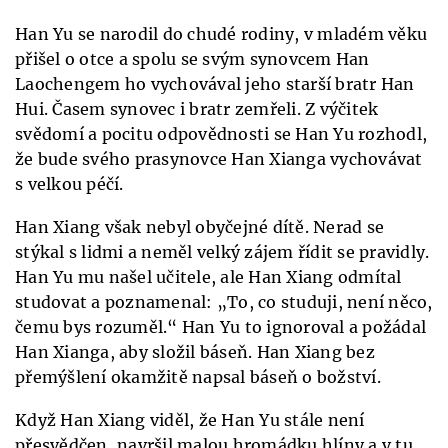
Han Yu se narodil do chudé rodiny, v mladém věku
přišel o otce a spolu se svým synovcem Han
Laochengem ho vychovával jeho starší bratr Han
Hui. Časem synovec i bratr zemřeli. Z výčitek
svědomí a pocitu odpovědnosti se Han Yu rozhodl,
že bude svého prasynovce Han Xianga vychovávat
s velkou péčí.
Han Xiang však nebyl obyčejné dítě. Nerad se
stýkal s lidmi a neměl velký zájem řídit se pravidly.
Han Yu mu našel učitele, ale Han Xiang odmítal
studovat a poznamenal: „To, co studuji, není něco,
čemu bys rozuměl.“ Han Yu to ignoroval a požádal
Han Xianga, aby složil báseň. Han Xiang bez
přemýšlení okamžitě napsal báseň o božství.
Když Han Xiang viděl, že Han Yu stále není
přesvědčen, navršil malou hromádku hlíny a v tu