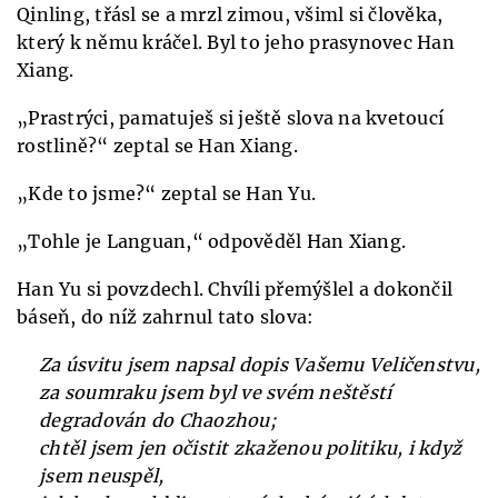
Qinling, třásl se a mrzl zimou, všiml si člověka,
který k němu kráčel. Byl to jeho prasynovec Han
Xiang.
„Prastrýci, pamatuješ si ještě slova na kvetoucí
rostlině?“ zeptal se Han Xiang.
„Kde to jsme?“ zeptal se Han Yu.
„Tohle je Languan,“ odpověděl Han Xiang.
Han Yu si povzdechl. Chvíli přemýšlel a dokončil
báseň, do níž zahrnul tato slova:
Za úsvitu jsem napsal dopis Vašemu Veličenstvu,
za soumraku jsem byl ve svém neštěstí
degradován do Chaozhou;
chtěl jsem jen očistit zkaženou politiku, i když
jsem neuspěl,