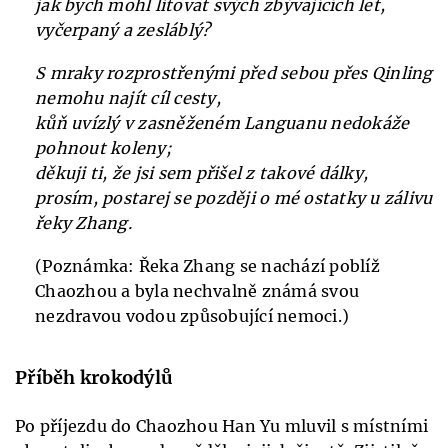
jak bych mohl litovat svých zbývajících let,
vyčerpaný a zesláblý?
S mraky rozprostřenými před sebou přes Qinling
nemohu najít cíl cesty,
kůň uvízlý v zasněženém Languanu nedokáže
pohnout koleny;
děkuji ti, že jsi sem přišel z takové dálky,
prosím, postarej se později o mé ostatky u zálivu
řeky Zhang.
(Poznámka: Řeka Zhang se nachází poblíž
Chaozhou a byla nechvalně známá svou
nezdravou vodou způsobující nemoci.)
Příběh krokodýlů
Po příjezdu do Chaozhou Han Yu mluvil s místními