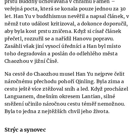
prstu Buddhy uchovávaná v chrámu Famen –
veřejná pocta, která se konala pouze jednou za 30
let. Han Yu v buddhismus nevěřil a napsal článek, v
němž tuto událost kritizoval, a dokonce doporučil,
aby byla kost prstu zničena. Když si císař článek
přečetl, rozzuřil se a nařídil Hanovu popravu.
Zasáhli však jiní vysocí úředníci a Han byl místo
toho degradován a poslán do odlehlého města
Chaozhou v jižní Číně.
Na cestě do Chaozhou musel Han Yu nejprve čelit
náročnému přechodu pohoří Qinling. Byla zima a
cestu ještě více ztěžoval sníh a led. Když procházel
Languanem, dnešním okresem Lantian, silné
sněžení učinilo náročnou cestu téměř nemožnou.
Byla to jedna z nejtěžších chvil jeho života.
Strýc a synovec