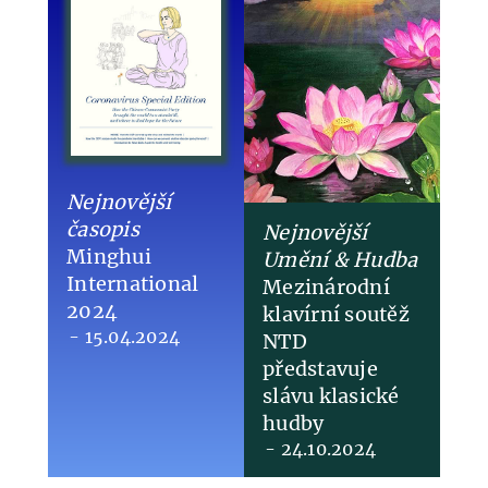
Nejnovější
časopis
Nejnovější
Minghui
Umění & Hudba
International
​Mezinárodní
2024
klavírní soutěž
- 15.04.2024
NTD
představuje
slávu klasické
hudby
- 24.10.2024