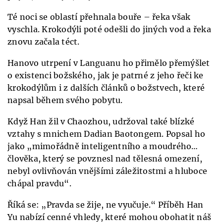
Té noci se oblastí přehnala bouře – řeka však
vyschla. Krokodýli poté odešli do jiných vod a řeka
znovu začala téct.
Hanovo utrpení v Languanu ho přimělo přemýšlet
o existenci božského, jak je patrné z jeho řeči ke
krokodýlům i z dalších článků o božstvech, které
napsal během svého pobytu.
Když Han žil v Chaozhou, udržoval také blízké
vztahy s mnichem Dadian Baotongem. Popsal ho
jako „mimořádně inteligentního a moudrého…
člověka, který se povznesl nad tělesná omezení,
nebyl ovlivňován vnějšími záležitostmi a hluboce
chápal pravdu“.
Říká se: „Pravda se žije, ne vyučuje.“ Příběh Han
Yu nabízí cenné vhledy, které mohou obohatit náš