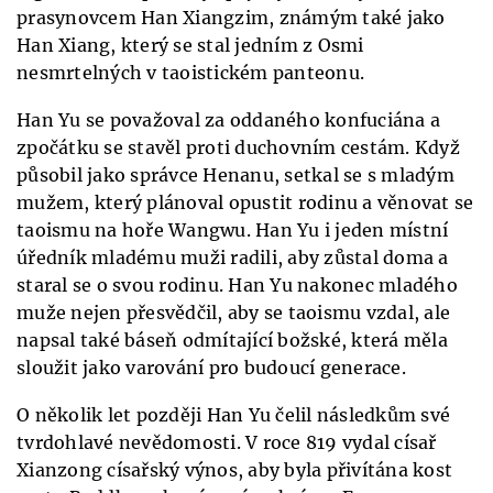
prasynovcem Han Xiangzim, známým také jako
Han Xiang, který se stal jedním z Osmi
nesmrtelných v taoistickém panteonu.
Han Yu se považoval za oddaného konfuciána a
zpočátku se stavěl proti duchovním cestám. Když
působil jako správce Henanu, setkal se s mladým
mužem, který plánoval opustit rodinu a věnovat se
taoismu na hoře Wangwu. Han Yu i jeden místní
úředník mladému muži radili, aby zůstal doma a
staral se o svou rodinu. Han Yu nakonec mladého
muže nejen přesvědčil, aby se taoismu vzdal, ale
napsal také báseň odmítající božské, která měla
sloužit jako varování pro budoucí generace.
O několik let později Han Yu čelil následkům své
tvrdohlavé nevědomosti. V roce 819 vydal císař
Xianzong císařský výnos, aby byla přivítána kost