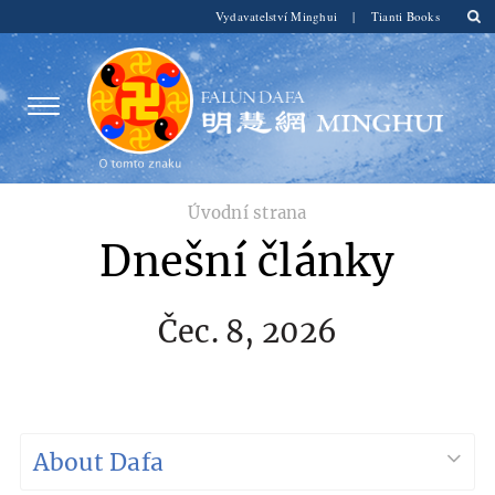
Vydavatelství Minghui
|
Tianti Books
Úvodní strana
Dnešní články
Čec. 8, 2026
About Dafa